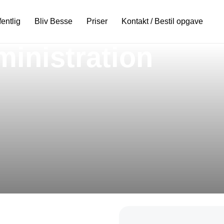
fentlig
Bliv Besse
Priser
Kontakt / Bestil opgave
inistration