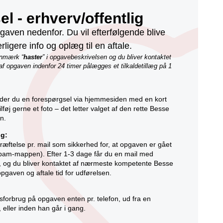
l - erhverv/offentlig
aven nedenfor. Du vil efterfølgende blive
rligere info og oplæg til en aftale.
anmærk “
haster
” i opgavebeskrivelsen og du bliver kontaktet
 af opgaven indenfor 24 timer pålægges et tilkaldetillæg på 1
nder du en forespørgsel via hjemmesiden med en kort
lføj gerne et foto – det letter valget af den rette Besse
n.
ng:
æftelse pr. mail som sikkerhed for, at opgaven er gået
spam-mappen). Efter 1-3 dage får du en mail med
e, og du bliver kontaktet af nærmeste kompetente Besse
gaven og aftale tid for udførelsen.
dsforbrug på opgaven enten pr. telefon, ud fra en
 eller inden han går i gang.