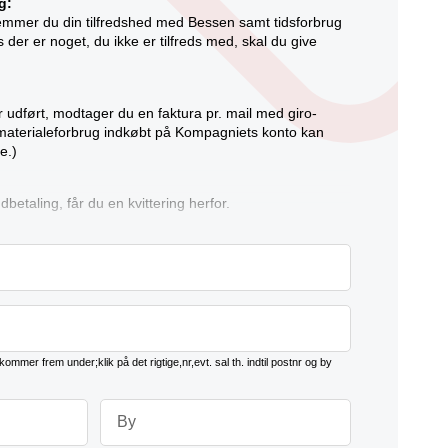
g:
temmer du din tilfredshed med Bessen samt tidsforbrug
s der er noget, du ikke er tilfreds med, skal du give
 udført, modtager du en faktura pr. mail med giro-
materialeforbrug indkøbt på Kompagniets konto kan
e.)
dbetaling, får du en kvittering herfor.