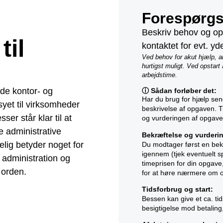
Forespørgse
Beskriv behov og opg
til
kontaktet for evt. yde
Ved behov for akut hjælp, 
hurtigst muligt. Ved opstart
arbejdstime.
de kontor- og
ⓘ Sådan forløber det:
Har du brug for hjælp se
syet til virksomheder
beskrivelse af opgaven. Ti
ser står klar til at
og vurderingen af opgave
 administrative
Bekræftelse og vurderi
elig betyder noget for
Du modtager først en bekr
igennem (tjek eventuelt 
iv administration og
timeprisen for din opgav
i orden.
for at høre nærmere om op
Tidsforbrug og start:
Bessen kan give et ca. ti
besigtigelse mod betaling,